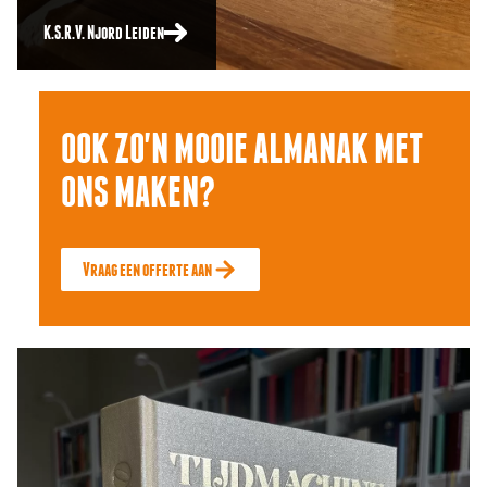
K.S.R.V. Njord Leiden
OOK ZO'N MOOIE ALMANAK MET
ONS MAKEN?
Vraag een offerte aan