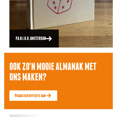
P.A.N.I.K.H. AMSTERDAM
OOK ZO'N MOOIE ALMANAK MET
ONS MAKEN?
Vraag een offerte aan