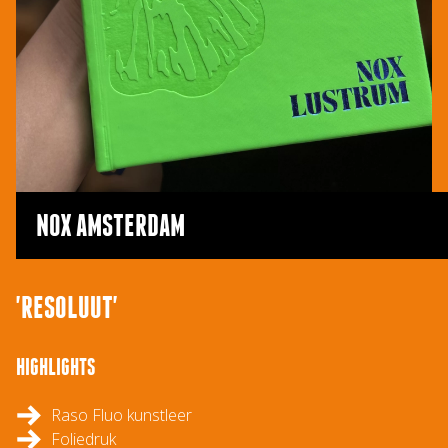
NOX AMSTERDAM
'RESOLUUT'
HIGHLIGHTS
Raso Fluo kunstleer
Foliedruk