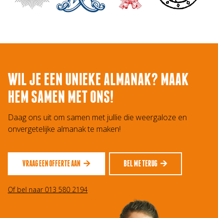
WIL JE EEN UNIEKE ALMANAK? MAAK
HEM SAMEN MET ONS!
Daag ons uit om samen met jullie die weergaloze en
onvergetelijke almanak te maken!
VRAAG EEN OFFERTE AAN 🡪
BEL ME TERUG 🡪
Of bel naar 013 580 2194