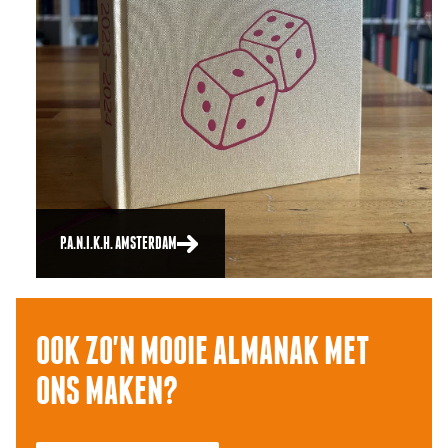
P.A.N.I.K.H. AMSTERDAM
OOK ZO'N MOOIE ALMANAK MET
ONS MAKEN?