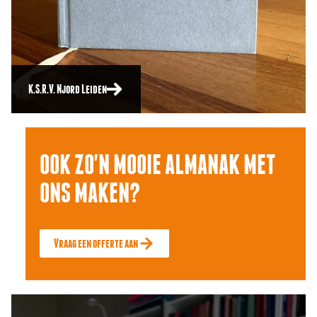
K.S.R.V. Njord Leiden
OOK ZO'N MOOIE ALMANAK MET
ONS MAKEN?
Vraag een offerte aan