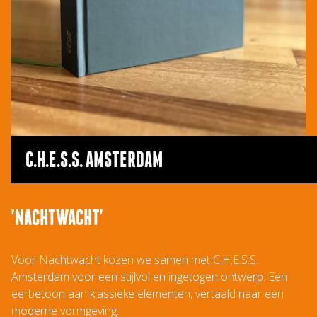
C.H.E.S.S. AMSTERDAM
'NACHTWACHT'
Voor Nachtwacht kozen we samen met C.H.E.S.S.
Amsterdam voor een stijlvol en ingetogen ontwerp. Een
eerbetoon aan klassieke elementen, vertaald naar een
moderne vormgeving.