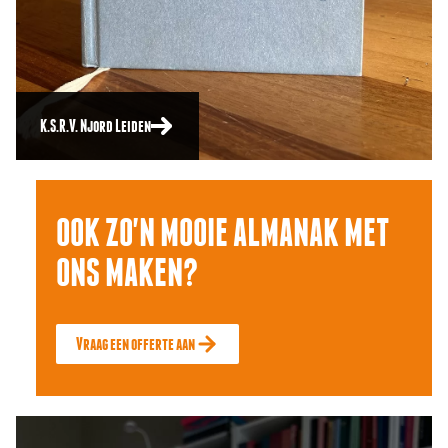
K.S.R.V. Njord Leiden
OOK ZO'N MOOIE ALMANAK MET
ONS MAKEN?
Vraag een offerte aan