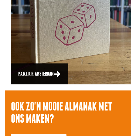
P.A.N.I.K.H. AMSTERDAM
OOK ZO'N MOOIE ALMANAK MET
ONS MAKEN?